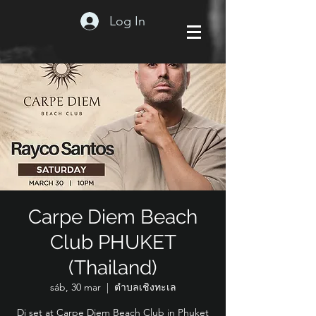
Log In
Carpe Diem Beach
Club PHUKET
(Thailand)
sáb, 30 mar
  |  
ตำบลเชิงทะเล
Dj set at Carpe Diem Beach Club in Phuket